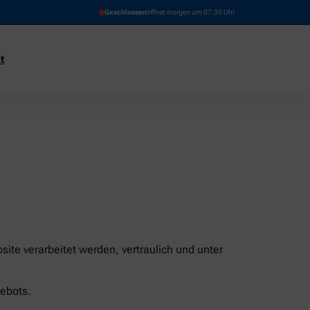
Geschlossen
öffnet morgen um 07:30 Uhr
t
ite verarbeitet werden, vertraulich und unter
ebots.