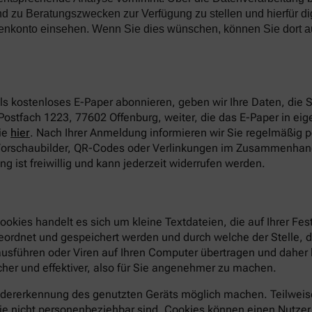
d zu Beratungszwecken zur Verfügung zu stellen und hierfür di
denkonto einsehen. Wenn Sie dies wünschen, können Sie dort a
s kostenloses E-Paper abonnieren, geben wir Ihre Daten, die
Postfach 1223, 77602 Offenburg, weiter, die das E-Paper in eige
ie
hier
. Nach Ihrer Anmeldung informieren wir Sie regelmäßig 
 Vorschaubilder, QR-Codes oder Verlinkungen im Zusammenhang
 ist freiwillig und kann jederzeit widerrufen werden.
ookies handelt es sich um kleine Textdateien, die auf Ihrer F
geordnet und gespeichert werden und durch welche der Stelle, 
sführen oder Viren auf Ihren Computer übertragen und daher 
her und effektiver, also für Sie angenehmer zu machen.
dererkennung des genutzten Geräts möglich machen. Teilweise
e nicht personenbeziehbar sind. Cookies können einen Nutzer ab