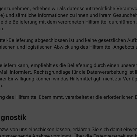
genzunehmen, erheben wir als datenschutzrechtliche Verantwort
e) und sämtliche Informationen zu Ihnen und Ihrem Gesundheit
die die Belieferung mit dem verordneten Hilfsmittel durchführ
n.
ittel-Belieferung abgeschlossen ist und keine gesetzlichen Au
ischen und logistischen Abwicklung des Hilfsmittel-Angebots s
 beliefern kann, empfiehlt es die Belieferung durch einen unser
il informiert. Rechtsgrundlage für die Datenverarbeitung ist Ihr
Ihrer Einwilligung können wir das Hilfsmittel ggf. nicht zur Verf
n.
g des Hilfsmittel übernimmt, verarbeitet er die erforderlichen D
agnostik
 bzw. von uns einschicken lassen, erklären Sie sich damit e
ntsprechende Analyse vornimmt. Über die Datenverarbeitung be