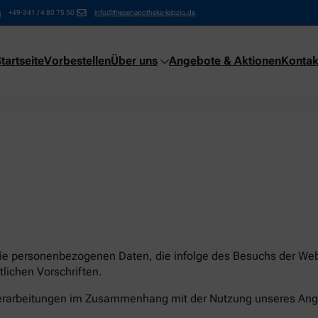
+49-341 / 4 80 75 50
info@friesenapotheke-leipzig.de
tartseite
Vorbestellen
Über uns
Angebote & Aktionen
Kontak
die personenbezogenen Daten, die infolge des Besuchs der Webs
lichen Vorschriften.
nverarbeitungen im Zusammenhang mit der Nutzung unseres Ang