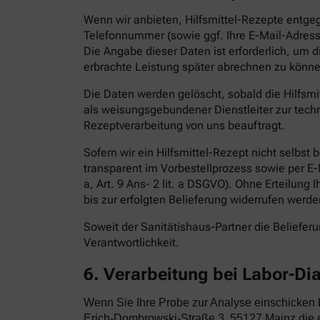
Wenn wir anbieten, Hilfsmittel-Rezepte entge
Telefonnummer (sowie ggf. Ihre E-Mail-Adress
Die Angabe dieser Daten ist erforderlich, um 
erbrachte Leistung später abrechnen zu könne
Die Daten werden gelöscht, sobald die Hilfsm
als weisungsgebundener Dienstleiter zur techn
Rezeptverarbeitung von uns beauftragt.
Sofern wir ein Hilfsmittel-Rezept nicht selbst
transparent im Vorbestellprozess sowie per E-Ma
a, Art. 9 Ans- 2 lit. a DSGVO). Ohne Erteilung 
bis zur erfolgten Belieferung widerrufen werde
Soweit der Sanitätishaus-Partner die Belieferun
Verantwortlichkeit.
6. Verarbeitung bei Labor-Di
Wenn Sie Ihre Probe zur Analyse einschicken
Erich-Dombrowski-Straße 3, 55127 Mainz die e