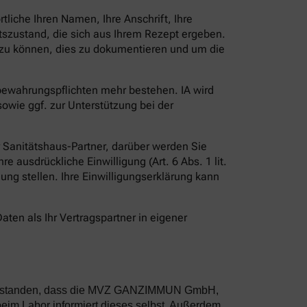
liche Ihren Namen, Ihre Anschrift, Ihre
szustand, die sich aus Ihrem Rezept ergeben.
en zu können, dies zu dokumentieren und um die
fbewahrungspflichten mehr bestehen. IA wird
owie ggf. zur Unterstützung bei der
er Sanitätshaus-Partner, darüber werden Sie
e ausdrückliche Einwilligung (Art. 6 Abs. 1 lit.
ügung stellen. Ihre Einwilligungserklärung kann
aten als Ihr Vertragspartner in eigener
inverstanden, dass die MVZ GANZIMMUN GmbH,
im Labor informiert dieses selbst. Außerdem